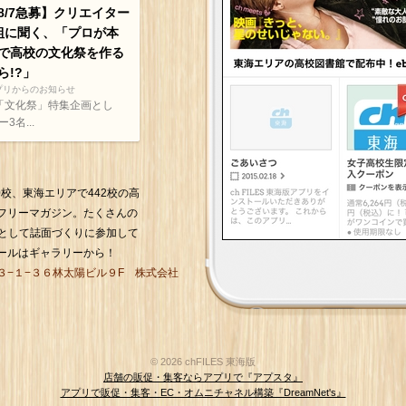
8/7急募】クリエイター
組に聞く、「プロが本
で高校の文化祭を作る
ら!?」
プリからのお知らせ
「文化祭」特集企画とし
名...
800校、東海エリアで442校の高
フリーマガジン。たくさんの
」として誌面づくりに参加して
ールはギャラリーから！
３−１−３６林太陽ビル９F 株式会社
© 2026 chFILES 東海版
店舗の販促・集客ならアプリで『アプスタ』
アプリで販促・集客・EC・オムニチャネル構築『DreamNet's』