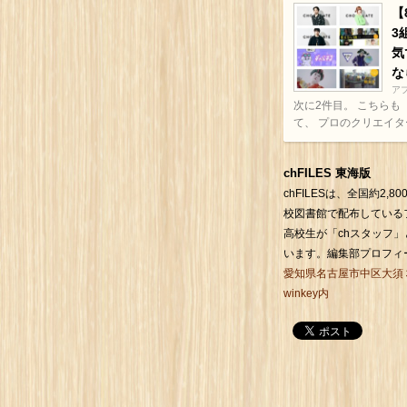
【
3
気
な
ア
次に2件目。 こちらも
て、 プロのクリエイター3
chFILES 東海版
chFILESは、全国約2,
校図書館で配布している
高校生が「chスタッフ
います。編集部プロフィ
愛知県名古屋市中区大須
winkey内